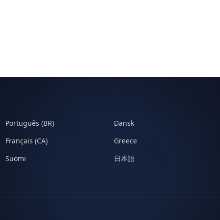
Português (BR)
Dansk
Français (CA)
Greece
Suomi
日本語