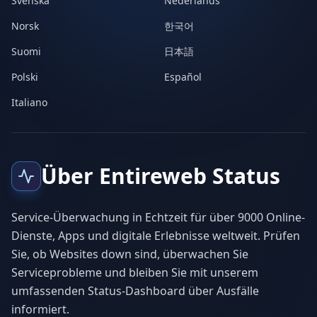
Svenska
Nederlands
Norsk
한국어
Suomi
日本語
Polski
Español
Italiano
Über Entireweb Status
Service-Überwachung in Echtzeit für über 9000 Online-
Dienste, Apps und digitale Erlebnisse weltweit. Prüfen
Sie, ob Websites down sind, überwachen Sie
Serviceprobleme und bleiben Sie mit unserem
umfassenden Status-Dashboard über Ausfälle
informiert.