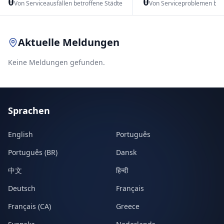
0
0
Von Serviceausfällen betroffene Städte
Von Serviceproblemen bet
Leaflet
|
© OpenStreetMap contributors
Aktuelle Meldungen
Keine Meldungen gefunden.
Sprachen
English
Português
Português (BR)
Dansk
中文
हिन्दी
Deutsch
Français
Français (CA)
Greece