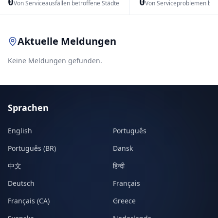
0
0
Von Serviceausfällen betroffene Städte
Von Serviceproblemen bet
Leaflet
|
© OpenStreetMap contributors
Aktuelle Meldungen
Keine Meldungen gefunden.
Sprachen
English
Português
Português (BR)
Dansk
中文
हिन्दी
Deutsch
Français
Français (CA)
Greece