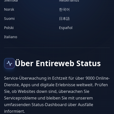
Svenska
Nederlands
Norsk
한국어
Suomi
日本語
Polski
Español
Italiano
Über Entireweb Status
Service-Überwachung in Echtzeit für über 9000 Online-
Dienste, Apps und digitale Erlebnisse weltweit. Prüfen
Sie, ob Websites down sind, überwachen Sie
Serviceprobleme und bleiben Sie mit unserem
umfassenden Status-Dashboard über Ausfälle
informiert.