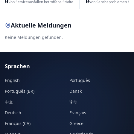
0
0
Von Serviceausfällen betroffene Städte
Von Serviceproblemen bet
Leaflet
|
© OpenStreetMap contributors
Aktuelle Meldungen
Keine Meldungen gefunden.
Sprachen
English
Português
Português (BR)
Dansk
中文
हिन्दी
Deutsch
Français
Français (CA)
Greece