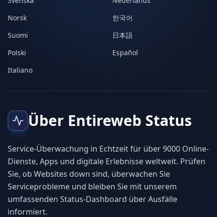
Svenska
Nederlands
Norsk
한국어
Suomi
日本語
Polski
Español
Italiano
Über Entireweb Status
Service-Überwachung in Echtzeit für über 9000 Online-
Dienste, Apps und digitale Erlebnisse weltweit. Prüfen
Sie, ob Websites down sind, überwachen Sie
Serviceprobleme und bleiben Sie mit unserem
umfassenden Status-Dashboard über Ausfälle
informiert.