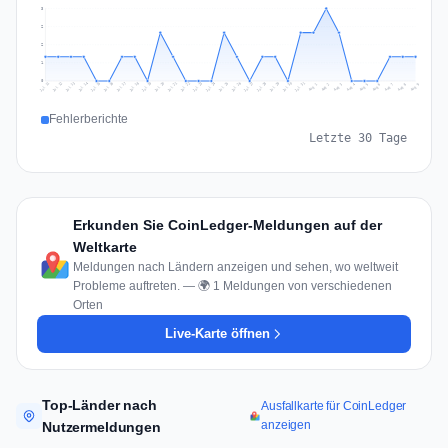
3
2
2
1
0
Jul 18
Jul 21
Jul 24
Jul 11
Jul 27
Jul 14
Jul 17
Jul 30
Jul 20
Jul 23
Jul 26
Jul 13
Jul 16
Jul 29
Jul 19
Jul 22
Jul 25
Jul 12
Jul 15
Jul 28
Jul 31
Aug 4
Aug 7
Aug 3
Aug 6
Aug 9
Aug 2
Aug 5
Aug 8
Aug 1
Fehlerberichte
Letzte 30 Tage
Erkunden Sie CoinLedger-Meldungen auf der
Weltkarte
Meldungen nach Ländern anzeigen und sehen, wo weltweit
Probleme auftreten. — 🌍 1 Meldungen von verschiedenen
Orten
Live-Karte öffnen
Top-Länder nach
Ausfallkarte für CoinLedger
anzeigen
Nutzermeldungen