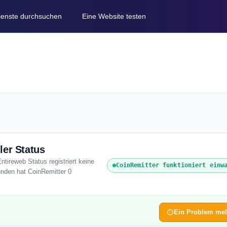
Dienste durchsuchen
Eine Website testen
ler Status
ntireweb Status registriert keine
CoinRemitter funktioniert einw
unden hat CoinRemitter 0
Ein Problem me