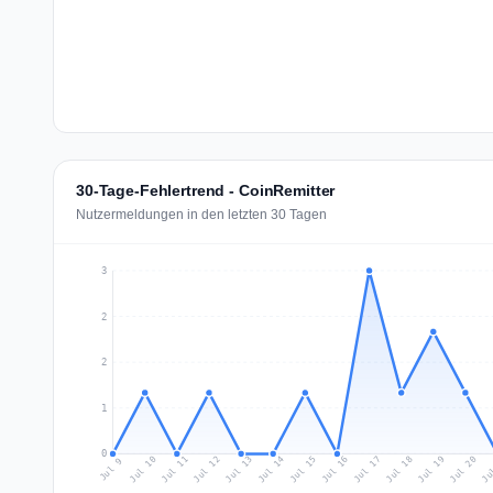
30-Tage-Fehlertrend - CoinRemitter
Nutzermeldungen in den letzten 30 Tagen
3
2
2
1
0
Jul 18
Ju
Jul 11
Jul 14
Jul 17
Jul 20
Jul 10
Jul 13
Jul 16
Jul 19
Jul 12
Jul 15
Jul 9