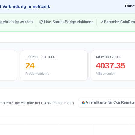
d Verbindung in Echtzeit.
Öffn
achrichtigt werden
📋 Live-Status-Badge einbinden
↗ Besuche CoinRem
LETZTE 30 TAGE
ANTWORTZEIT
24
4037.35
Problemberichte
Millisekunden
Ausfallkarte für CoinRemitte
obleme und Ausfälle bei CoinRemitter in den