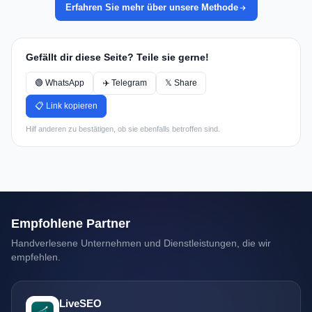
Erfahren Sie mehr über unsere Methode
Gefällt dir diese Seite? Teile sie gerne!
🟢 WhatsApp
✈️ Telegram
𝕏 Share
📋 Link kopieren
Hilf anderen zu bestätigen, ob sie ebenfalls betroffen sind.
Empfohlene Partner
Handverlesene Unternehmen und Dienstleistungen, die wir
empfehlen.
LiveSEO