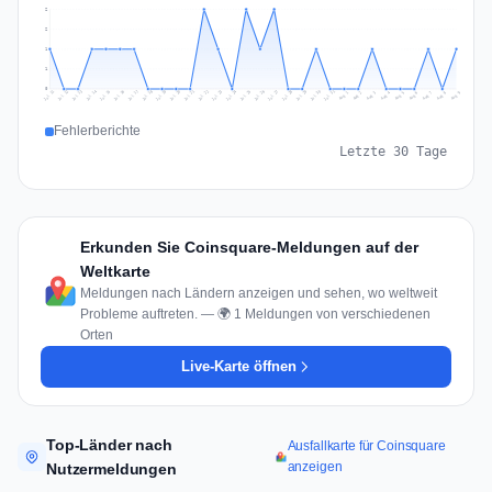
2
2
1
1
0
Jul 18
Jul 21
Jul 24
Jul 11
Jul 27
Jul 14
Jul 17
Jul 30
Jul 20
Jul 23
Jul 26
Jul 13
Jul 16
Jul 29
Jul 19
Jul 22
Jul 25
Jul 12
Jul 15
Jul 28
Jul 31
Aug 4
Aug 7
Aug 3
Aug 6
Aug 9
Aug 2
Aug 5
Aug 8
Aug 1
Fehlerberichte
Letzte 30 Tage
Erkunden Sie Coinsquare-Meldungen auf der
Weltkarte
Meldungen nach Ländern anzeigen und sehen, wo weltweit
Probleme auftreten. — 🌍 1 Meldungen von verschiedenen
Orten
Live-Karte öffnen
Top-Länder nach
Ausfallkarte für Coinsquare
anzeigen
Nutzermeldungen