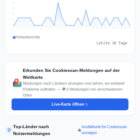
3
2
2
1
0
Jul 18
Jul 21
Jul 24
Jul 11
Jul 27
Jul 14
Jul 17
Jul 30
Jul 20
Jul 23
Jul 26
Jul 13
Jul 16
Jul 29
Jul 19
Jul 22
Jul 25
Jul 12
Jul 15
Jul 28
Jul 31
Aug 4
Aug 7
Aug 3
Aug 6
Aug 9
Aug 2
Aug 5
Aug 8
Aug 1
Fehlerberichte
Letzte 30 Tage
Erkunden Sie Cookiescan-Meldungen auf der
Weltkarte
Meldungen nach Ländern anzeigen und sehen, wo weltweit
Probleme auftreten. — 🌍 0 Meldungen von verschiedenen
Orten
Live-Karte öffnen
Top-Länder nach
Ausfallkarte für Cookiescan
anzeigen
Nutzermeldungen