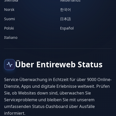
Svenska
Nederlands
Norsk
한국어
Suomi
日本語
Polski
Español
Italiano
Über Entireweb Status
Service-Überwachung in Echtzeit für über 9000 Online-
Dienste, Apps und digitale Erlebnisse weltweit. Prüfen
Sie, ob Websites down sind, überwachen Sie
Serviceprobleme und bleiben Sie mit unserem
umfassenden Status-Dashboard über Ausfälle
informiert.