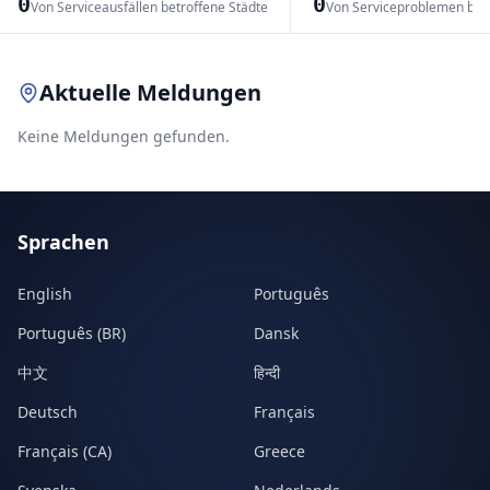
0
0
Von Serviceausfällen betroffene Städte
Von Serviceproblemen bet
Leaflet
|
© OpenStreetMap contributors
Aktuelle Meldungen
Keine Meldungen gefunden.
Sprachen
English
Português
Português (BR)
Dansk
中文
हिन्दी
Deutsch
Français
Français (CA)
Greece