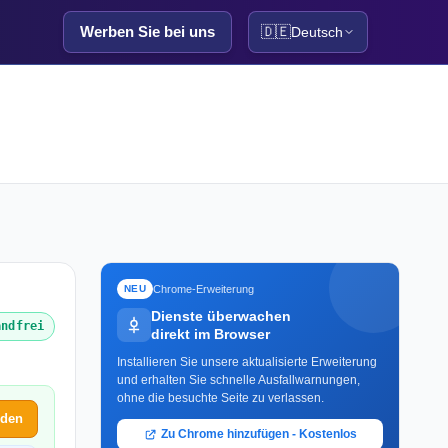
Werben Sie bei uns
🇩🇪
Deutsch
Chrome-Erweiterung
NEU
Dienste überwachen
andfrei
direkt im Browser
Installieren Sie unsere aktualisierte Erweiterung
und erhalten Sie schnelle Ausfallwarnungen,
ohne die besuchte Seite zu verlassen.
lden
Zu Chrome hinzufügen - Kostenlos