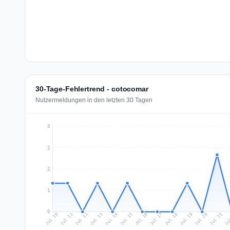
30-Tage-Fehlertrend - cotocomar
Nutzermeldungen in den letzten 30 Tagen
3
2
2
1
0
Jul 19
Ju
Jul 12
Jul 15
Jul 18
Jul 21
Jul 11
Jul 14
Jul 17
Jul 20
Jul 10
Jul 13
Jul 16