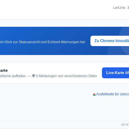
Letzte 
Zu Chrome hinzuf
in Klick zur Statusansicht und Echtzeit-Warnungen bei
arte
Live-Karte ö
bleme auftreten. — 🌍 0 Meldungen von verschiedenen Orten
Ausfallkarte für coto
ADVE