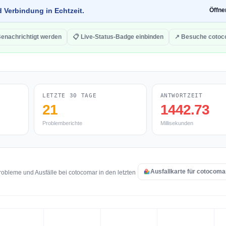
d Verbindung in Echtzeit.
Öffn
Benachrichtigt werden
📋 Live-Status-Badge einbinden
↗ Besuche cotoc
LETZTE 30 TAGE
ANTWORTZEIT
21
1442.73
Problemberichte
Millisekunden
Ausfallkarte für cotocoma
obleme und Ausfälle bei cotocomar in den letzten