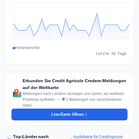
4
3
2
1
0
Jul 16
Jul 19
Jul 22
Jul 25
Jul 12
Jul 15
Jul 28
Jul 31
Jul 18
Jul 21
Jul 24
Jul 11
Jul 14
Jul 27
Jul 30
Jul 17
Jul 20
Jul 23
Jul 10
Jul 13
Jul 26
Jul 29
Aug 2
Aug 5
Aug 1
Aug 4
Jul 9
Aug 7
Aug 3
Aug 6
Fehlerberichte
Letzte 30 Tage
Erkunden Sie Credit Agricole Credem-Meldungen
auf der Weltkarte
Meldungen nach Ländern anzeigen und sehen, wo weltweit
Probleme auftreten. — 🌍 2 Meldungen von verschiedenen
Orten
Live-Karte öffnen
Top-Länder nach
Ausfallkarte für Credit Agricole