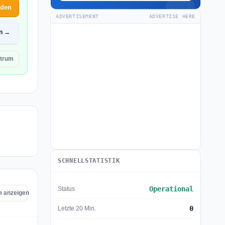
lden
ADVERTISEMENT
ADVERTISE HERE
en →
ctrum
SCHNELLSTATISTIK
Operational
Status
m anzeigen
0
Letzte 20 Min.