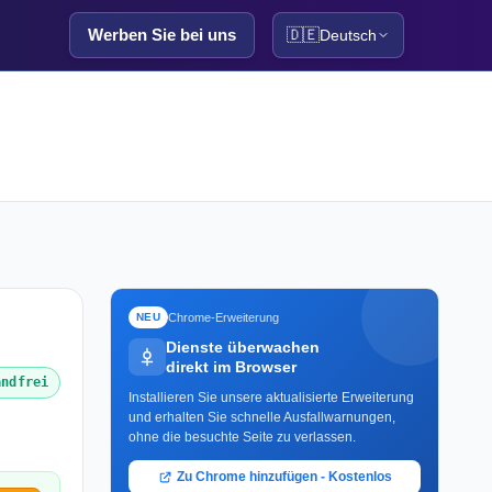
Werben Sie bei uns
🇩🇪
Deutsch
Chrome-Erweiterung
NEU
Dienste überwachen
direkt im Browser
andfrei
Installieren Sie unsere aktualisierte Erweiterung
und erhalten Sie schnelle Ausfallwarnungen,
ohne die besuchte Seite zu verlassen.
Zu Chrome hinzufügen - Kostenlos