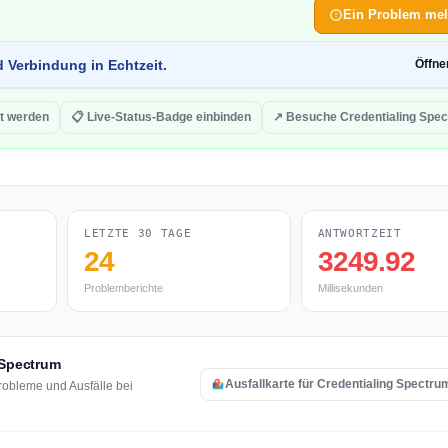
Ein Problem me
d Verbindung in Echtzeit.
Öffn
gt werden
📋 Live-Status-Badge einbinden
↗ Besuche Credentialing Spe
LETZTE 30 TAGE
ANTWORTZEIT
24
3249.92
Problemberichte
Millisekunden
 Spectrum
Ausfallkarte für Credentialing Spectru
robleme und Ausfälle bei