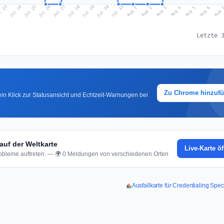
l 23
Jul 26
Jul 29
Jul 25
Jul 28
Jul 31
Jul 24
Jul 27
Jul 30
Aug 2
Aug 5
Aug 1
Aug 4
Aug 
Aug 3
Aug 6
Letzte 
Zu Chrome hinzuf
in Klick zur Statusansicht und Echtzeit-Warnungen bei
uf der Weltkarte
Live-Karte ö
bleme auftreten. — 🌍 0 Meldungen von verschiedenen Orten
Ausfallkarte für Credentialing Sp