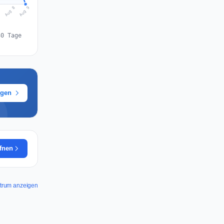
Aug 9
Aug 8
7
30 Tage
ügen
ffnen
ectrum anzeigen