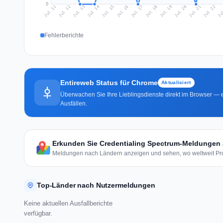
0
Jul 20
Ju
Jul 13
Jul 16
Jul 19
Jul 22
Jul 12
Jul 15
Jul 18
Jul 21
Jul 11
Jul 14
Jul 17
Fehlerberichte
Entireweb Status für Chrome
Aktualisiert
Überwachen Sie Ihre Lieblingsdienste direkt im Browser — e
Ausfällen.
Erkunden Sie Credentialing Spectrum-Meldungen a
Meldungen nach Ländern anzeigen und sehen, wo weltweit Pro
Top-Länder nach Nutzermeldungen
Keine aktuellen Ausfallberichte
verfügbar.