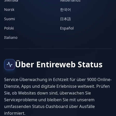
Svenska
Nederlands
Norsk
한국어
Suomi
日本語
Polski
Español
Italiano
Über Entireweb Status
Service-Überwachung in Echtzeit für über 9000 Online-
Dienste, Apps und digitale Erlebnisse weltweit. Prüfen
Sie, ob Websites down sind, überwachen Sie
Serviceprobleme und bleiben Sie mit unserem
umfassenden Status-Dashboard über Ausfälle
informiert.