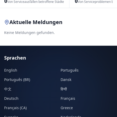
0
0
Von Serviceausfällen betroffene Städte
Von Serviceproblemen bet
Leaflet
|
© OpenStreetMap contributors
Aktuelle Meldungen
Keine Meldungen gefunden.
Sprachen
English
Português
Português (BR)
Dansk
中文
हिन्दी
Deutsch
Français
Français (CA)
Greece