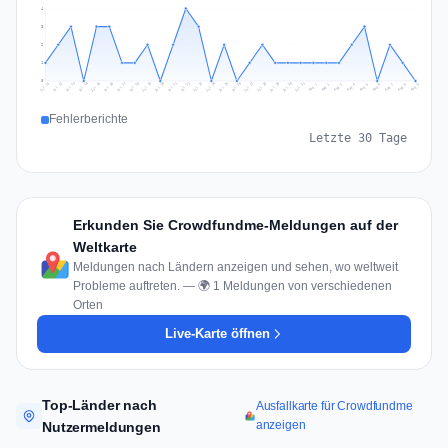
4
3
2
1
0
Jul 18
Jul 21
Jul 24
Jul 11
Jul 27
Jul 14
Jul 17
Jul 30
Jul 20
Jul 23
Jul 26
Jul 13
Jul 16
Jul 29
Jul 19
Jul 22
Jul 25
Jul 12
Jul 15
Jul 28
Jul 31
Aug 4
Aug 7
Aug 3
Aug 6
Aug 9
Aug 2
Aug 5
Aug 8
Aug 1
Fehlerberichte
Letzte 30 Tage
Erkunden Sie Crowdfundme-Meldungen auf der
Weltkarte
Meldungen nach Ländern anzeigen und sehen, wo weltweit
Probleme auftreten. — 🌍 1 Meldungen von verschiedenen
Orten
Live-Karte öffnen
Top-Länder nach
Ausfallkarte für Crowdfundme
anzeigen
Nutzermeldungen