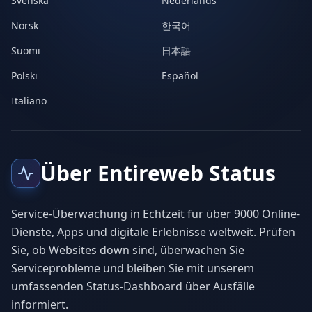
Svenska
Nederlands
Norsk
한국어
Suomi
日本語
Polski
Español
Italiano
Über Entireweb Status
Service-Überwachung in Echtzeit für über 9000 Online-
Dienste, Apps und digitale Erlebnisse weltweit. Prüfen
Sie, ob Websites down sind, überwachen Sie
Serviceprobleme und bleiben Sie mit unserem
umfassenden Status-Dashboard über Ausfälle
informiert.