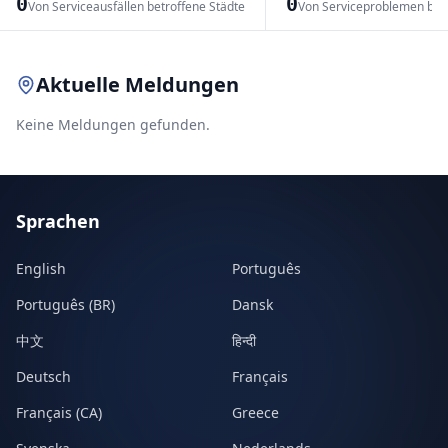
0
0
Von Serviceausfällen betroffene Städte
Von Serviceproblemen bet
Leaflet
|
© OpenStreetMap contributors
Aktuelle Meldungen
Keine Meldungen gefunden.
Sprachen
English
Português
Português (BR)
Dansk
中文
हिन्दी
Deutsch
Français
Français (CA)
Greece