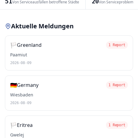
51
20
Von Serviceausfällen betroffene Städte
Von Serviceproblemen
Leaflet
|
© OpenStreetMap contributors
Aktuelle Meldungen
🏳️
Greenland
1 Report
Paamiut
2026-08-09
🇩🇪
Germany
1 Report
Wiesbaden
2026-08-09
🏳️
Eritrea
1 Report
Gwelej