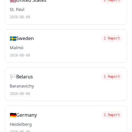
🇺🇸
United States
1 Report
St. Paul
2026-08-09
🇸🇪
Sweden
1 Report
Malmö
2026-08-09
🏳️
Belarus
1 Report
Baranavichy
2026-08-09
🇩🇪
Germany
1 Report
Heidelberg