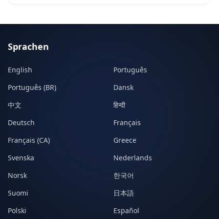
Sprachen
English
Português
Português (BR)
Dansk
中文
हिन्दी
Deutsch
Français
Français (CA)
Greece
Svenska
Nederlands
Norsk
한국어
Suomi
日本語
Polski
Español