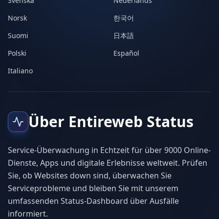
Svenska
Nederlands
Norsk
한국어
Suomi
日本語
Polski
Español
Italiano
Über Entireweb Status
Service-Überwachung in Echtzeit für über 9000 Online-
Dienste, Apps und digitale Erlebnisse weltweit. Prüfen
Sie, ob Websites down sind, überwachen Sie
Serviceprobleme und bleiben Sie mit unserem
umfassenden Status-Dashboard über Ausfälle
informiert.