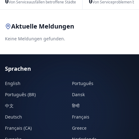
0
0
Von Serviceausfällen betroffene Städte
Von Serviceproblemen bet
Leaflet
|
© OpenStreetMap contributors
Aktuelle Meldungen
Keine Meldungen gefunden.
Sprachen
English
Português
Português (BR)
Dansk
中文
हिन्दी
Deutsch
Français
Français (CA)
Greece