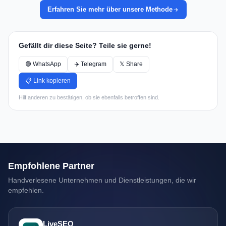
Erfahren Sie mehr über unsere Methode
Gefällt dir diese Seite? Teile sie gerne!
🟢 WhatsApp
✈️ Telegram
𝕏 Share
📋 Link kopieren
Hilf anderen zu bestätigen, ob sie ebenfalls betroffen sind.
Empfohlene Partner
Handverlesene Unternehmen und Dienstleistungen, die wir
empfehlen.
LiveSEO