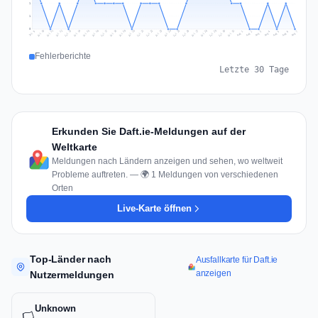
1
1
0
Jul 16
Jul 19
Jul 22
Jul 25
Jul 12
Jul 15
Jul 28
Jul 31
Jul 18
Jul 21
Jul 24
Jul 11
Jul 14
Jul 27
Jul 30
Jul 17
Jul 20
Jul 23
Jul 10
Jul 13
Jul 26
Jul 29
Aug 2
Aug 5
Aug 1
Aug 4
Jul 9
Aug 7
Aug 3
Aug 6
Fehlerberichte
Letzte 30 Tage
Erkunden Sie Daft.ie-Meldungen auf der
Weltkarte
Meldungen nach Ländern anzeigen und sehen, wo weltweit
Probleme auftreten. — 🌍 1 Meldungen von verschiedenen
Orten
Live-Karte öffnen
Top-Länder nach
Ausfallkarte für Daft.ie
anzeigen
Nutzermeldungen
Unknown
🏳️