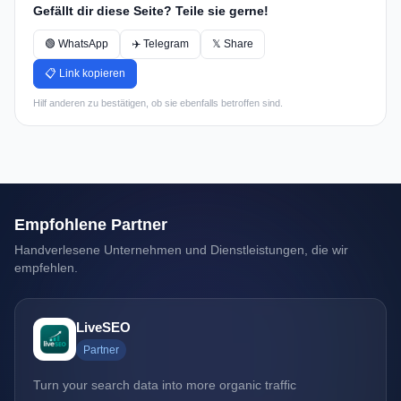
Gefällt dir diese Seite? Teile sie gerne!
🟢 WhatsApp
✈️ Telegram
𝕏 Share
📋 Link kopieren
Hilf anderen zu bestätigen, ob sie ebenfalls betroffen sind.
Empfohlene Partner
Handverlesene Unternehmen und Dienstleistungen, die wir
empfehlen.
LiveSEO
Partner
Turn your search data into more organic traffic