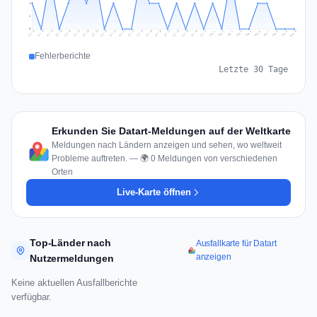
1
1
0
Jul 19
Jul 22
Jul 25
Jul 12
Jul 28
Aug 10
Jul 15
Jul 18
Jul 31
Jul 21
Jul 24
Jul 27
Jul 14
Jul 17
Jul 30
Jul 20
Jul 23
Jul 26
Jul 13
Jul 16
Jul 29
Aug 5
Aug 8
Aug 1
Aug 4
Aug 7
Aug 3
Aug 6
Aug 9
Aug 2
Fehlerberichte
Letzte 30 Tage
Erkunden Sie Datart-Meldungen auf der Weltkarte
Meldungen nach Ländern anzeigen und sehen, wo weltweit
Probleme auftreten. — 🌍 0 Meldungen von verschiedenen
Orten
Live-Karte öffnen
Top-Länder nach
Ausfallkarte für Datart
anzeigen
Nutzermeldungen
Keine aktuellen Ausfallberichte
verfügbar.