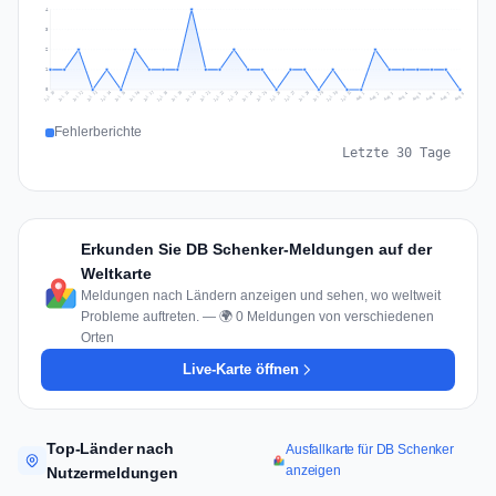
4
3
2
1
0
Jul 17
Jul 20
Jul 23
Jul 10
Jul 26
Jul 13
Jul 16
Jul 29
Jul 19
Jul 22
Jul 25
Jul 12
Jul 15
Jul 28
Jul 31
Jul 18
Jul 21
Jul 24
Jul 11
Jul 14
Jul 27
Jul 30
Aug 3
Aug 6
Aug 2
Aug 5
Aug 8
Aug 1
Aug 4
Aug 7
Fehlerberichte
Letzte 30 Tage
Erkunden Sie DB Schenker-Meldungen auf der
Weltkarte
Meldungen nach Ländern anzeigen und sehen, wo weltweit
Probleme auftreten. — 🌍 0 Meldungen von verschiedenen
Orten
Live-Karte öffnen
Top-Länder nach
Ausfallkarte für DB Schenker
anzeigen
Nutzermeldungen