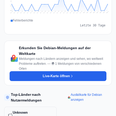
2
1
0
Jul 17
Jul 20
Jul 23
Jul 10
Jul 26
Jul 13
Jul 16
Jul 29
Jul 19
Jul 22
Jul 25
Jul 12
Jul 15
Jul 28
Jul 31
Jul 18
Jul 21
Jul 24
Jul 11
Jul 14
Jul 27
Jul 30
Aug 3
Aug 6
Aug 2
Aug 5
Aug 8
Aug 1
Aug 4
Aug 7
Fehlerberichte
Letzte 30 Tage
Erkunden Sie Debian-Meldungen auf der
Weltkarte
Meldungen nach Ländern anzeigen und sehen, wo weltweit
Probleme auftreten. — 🌍 1 Meldungen von verschiedenen
Orten
Live-Karte öffnen
Top-Länder nach
Ausfallkarte für Debian
anzeigen
Nutzermeldungen
Unknown
🏳️