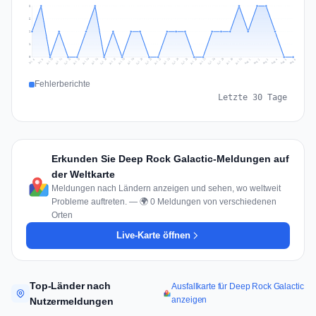
2
2
1
1
0
Jul 15
Jul 18
Jul 31
Jul 21
Jul 24
Jul 11
Jul 14
Jul 27
Jul 30
Jul 17
Jul 20
Jul 23
Jul 10
Jul 13
Jul 26
Jul 29
Jul 16
Jul 19
Jul 22
Jul 12
Jul 25
Jul 28
Aug 1
Aug 4
Jul 9
Aug 3
Jul 8
Aug 6
Aug 2
Aug 5
Fehlerberichte
Letzte 30 Tage
Erkunden Sie Deep Rock Galactic-Meldungen auf
der Weltkarte
Meldungen nach Ländern anzeigen und sehen, wo weltweit
Probleme auftreten. — 🌍 0 Meldungen von verschiedenen
Orten
Live-Karte öffnen
Top-Länder nach
Ausfallkarte für Deep Rock Galactic
anzeigen
Nutzermeldungen