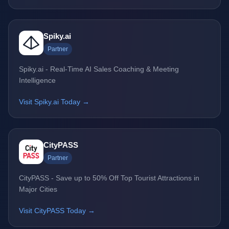
Spiky.ai
Partner
Spiky.ai - Real-Time AI Sales Coaching & Meeting
Intelligence
Visit Spiky.ai Today →
CityPASS
Partner
CityPASS - Save up to 50% Off Top Tourist Attractions in
Major Cities
Visit CityPASS Today →