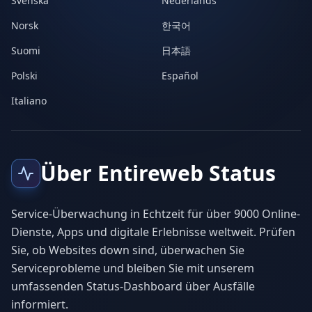
Svenska
Nederlands
Norsk
한국어
Suomi
日本語
Polski
Español
Italiano
Über Entireweb Status
Service-Überwachung in Echtzeit für über 9000 Online-
Dienste, Apps und digitale Erlebnisse weltweit. Prüfen
Sie, ob Websites down sind, überwachen Sie
Serviceprobleme und bleiben Sie mit unserem
umfassenden Status-Dashboard über Ausfälle
informiert.