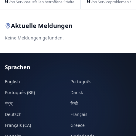
0
0
Von Serviceausfällen betroffene Städte
Von Serviceproblemen bet
Leaflet
|
© OpenStreetMap contributors
Aktuelle Meldungen
Keine Meldungen gefunden.
Sprachen
English
Português
Português (BR)
Dansk
中文
हिन्दी
Deutsch
Français
Français (CA)
Greece