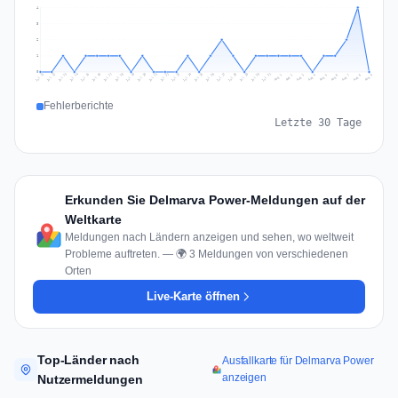
4
3
2
1
0
Jul 18
Jul 21
Jul 24
Jul 11
Jul 27
Jul 14
Jul 17
Jul 30
Jul 20
Jul 23
Jul 26
Jul 13
Jul 16
Jul 29
Jul 19
Jul 22
Jul 25
Jul 12
Jul 15
Jul 28
Jul 31
Aug 4
Aug 7
Aug 3
Aug 6
Aug 9
Aug 2
Aug 5
Aug 8
Aug 1
Fehlerberichte
Letzte 30 Tage
Erkunden Sie Delmarva Power-Meldungen auf der
Weltkarte
Meldungen nach Ländern anzeigen und sehen, wo weltweit
Probleme auftreten. — 🌍 3 Meldungen von verschiedenen
Orten
Live-Karte öffnen
Top-Länder nach
Ausfallkarte für Delmarva Power
anzeigen
Nutzermeldungen