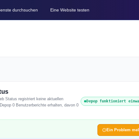
Dienste durchsuchen
Eine Website testen
tus
b Status registriert keine aktuellen
Depop funktioniert einw
 Depop 0 Benutzerberichte erhalten, davon 0
Ein Problem me