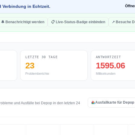
d Verbindung in Echtzeit.
Öffn
🔔 Benachrichtigt werden
📋 Live-Status-Badge einbinden
↗ Besuche D
LETZTE 30 TAGE
ANTWORTZEIT
23
1595.06
Problemberichte
Millisekunden
Ausfallkarte für Depop
obleme und Ausfälle bei Depop in den letzten 24