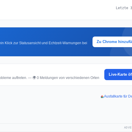
Letzte 
Zu Chrome hinzuf
in Klick zur Statusansicht und Echtzeit-Warnungen bei
Live-Karte ö
bleme auftreten. — 🌍 0 Meldungen von verschiedenen Orten
Ausfallkarte für 
ADVE