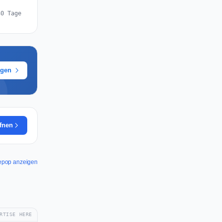
30 Tage
ügen
ffnen
Depop anzeigen
RTISE HERE