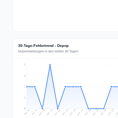
30-Tage-Fehlertrend - Depop
Nutzermeldungen in den letzten 30 Tagen
2
2
1
1
0
Jul 17
Ju
Jul 10
Jul 13
Jul 16
Jul 19
Jul 12
Jul 15
Jul 18
Jul 11
Jul 14
Jul 8
Jul 9