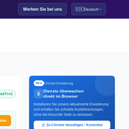
Werben Sie bei uns
🇩🇪
Deutsch
Chrome-Erweiterung
NEU
Dienste überwachen
andfrei
direkt im Browser
Installieren Sie unsere aktualisierte Erweiterung
und erhalten Sie schnelle Ausfallwarnungen,
ohne die besuchte Seite zu verlassen.
lden
Zu Chrome hinzufügen - Kostenlos