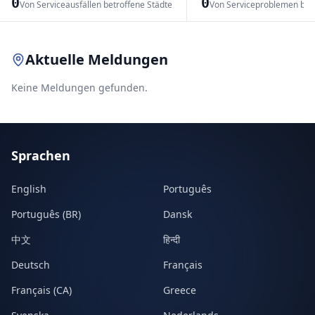
0
0
Von Serviceausfällen betroffene Städte
Von Serviceproblemen bet
Leaflet
|
© OpenStreetMap contributors
Aktuelle Meldungen
Keine Meldungen gefunden.
Sprachen
English
Português
Português (BR)
Dansk
中文
हिन्दी
Deutsch
Français
Français (CA)
Greece