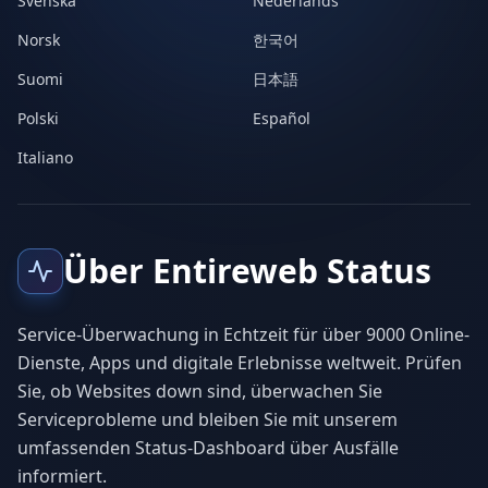
Svenska
Nederlands
Norsk
한국어
Suomi
日本語
Polski
Español
Italiano
Über Entireweb Status
Service-Überwachung in Echtzeit für über 9000 Online-
Dienste, Apps und digitale Erlebnisse weltweit. Prüfen
Sie, ob Websites down sind, überwachen Sie
Serviceprobleme und bleiben Sie mit unserem
umfassenden Status-Dashboard über Ausfälle
informiert.