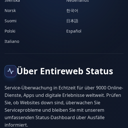
Svenska
Nederlands
Norsk
한국어
Suomi
日本語
Polski
Español
Italiano
Über Entireweb Status
Service-Überwachung in Echtzeit für über 9000 Online-
Dienste, Apps und digitale Erlebnisse weltweit. Prüfen
Sie, ob Websites down sind, überwachen Sie
Serviceprobleme und bleiben Sie mit unserem
umfassenden Status-Dashboard über Ausfälle
informiert.