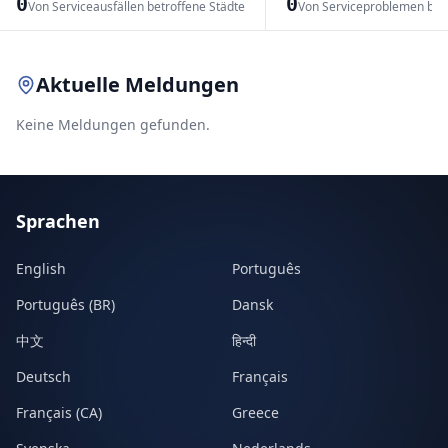
0
0
Von Serviceausfällen betroffene Städte
Von Serviceproblemen bet
Leaflet
|
© OpenStreetMap contributors
Aktuelle Meldungen
Keine Meldungen gefunden.
Sprachen
English
Português
Português (BR)
Dansk
中文
हिन्दी
Deutsch
Français
Français (CA)
Greece