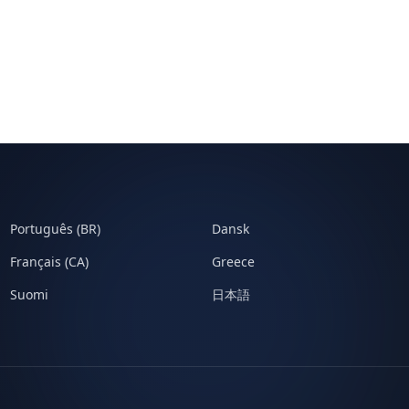
Português (BR)
Dansk
Français (CA)
Greece
Suomi
日本語