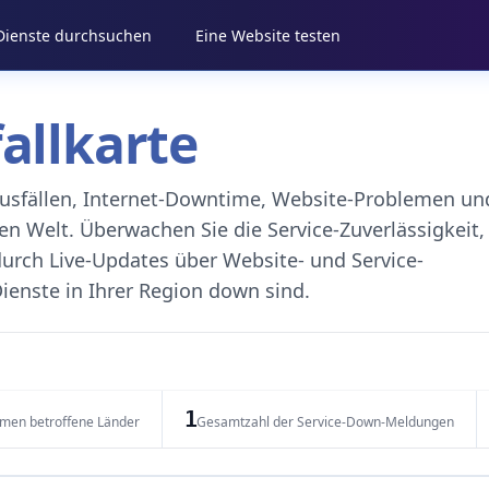
 Dienste durchsuchen
Eine Website testen
fallkarte
eausfällen, Internet-Downtime, Website-Problemen un
 Welt. Überwachen Sie die Service-Zuverlässigkeit,
durch Live-Updates über Website- und Service-
ienste in Ihrer Region down sind.
1
emen betroffene Länder
Gesamtzahl der Service-Down-Meldungen