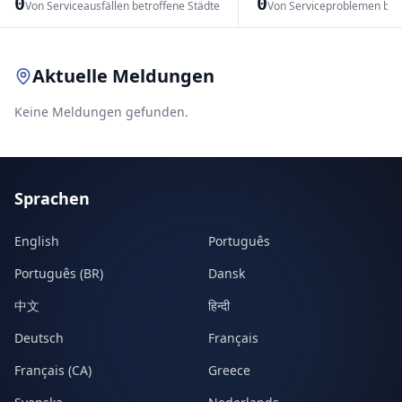
0
0
Von Serviceausfällen betroffene Städte
Von Serviceproblemen bet
Leaflet
|
© OpenStreetMap contributors
Aktuelle Meldungen
Keine Meldungen gefunden.
Sprachen
English
Português
Português (BR)
Dansk
中文
हिन्दी
Deutsch
Français
Français (CA)
Greece