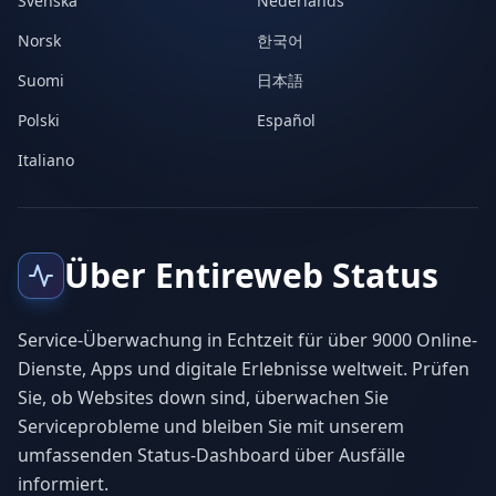
Svenska
Nederlands
Norsk
한국어
Suomi
日本語
Polski
Español
Italiano
Über Entireweb Status
Service-Überwachung in Echtzeit für über 9000 Online-
Dienste, Apps und digitale Erlebnisse weltweit. Prüfen
Sie, ob Websites down sind, überwachen Sie
Serviceprobleme und bleiben Sie mit unserem
umfassenden Status-Dashboard über Ausfälle
informiert.