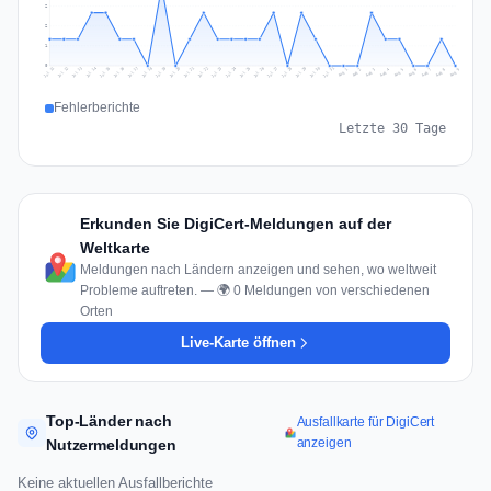
2
2
1
0
Jul 18
Jul 21
Jul 24
Jul 11
Jul 27
Jul 14
Jul 17
Jul 30
Jul 20
Jul 23
Jul 26
Jul 13
Jul 16
Jul 29
Jul 19
Jul 22
Jul 25
Jul 12
Jul 15
Jul 28
Jul 31
Aug 4
Aug 7
Aug 3
Aug 6
Aug 9
Aug 2
Aug 5
Aug 8
Aug 1
Fehlerberichte
Letzte 30 Tage
Erkunden Sie DigiCert-Meldungen auf der
Weltkarte
Meldungen nach Ländern anzeigen und sehen, wo weltweit
Probleme auftreten. — 🌍 0 Meldungen von verschiedenen
Orten
Live-Karte öffnen
Top-Länder nach
Ausfallkarte für DigiCert
anzeigen
Nutzermeldungen
Keine aktuellen Ausfallberichte