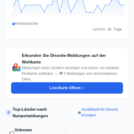
2
1
0
Jul 18
Jul 21
Jul 24
Jul 11
Jul 27
Jul 14
Jul 17
Jul 30
Jul 20
Jul 23
Jul 26
Jul 13
Jul 16
Jul 29
Jul 19
Jul 22
Jul 25
Jul 12
Jul 15
Jul 28
Jul 31
Aug 4
Aug 7
Aug 3
Aug 6
Aug 9
Aug 2
Aug 5
Aug 8
Aug 1
Fehlerberichte
Letzte 30 Tage
Erkunden Sie Dinside-Meldungen auf der
Weltkarte
Meldungen nach Ländern anzeigen und sehen, wo weltweit
Probleme auftreten. — 🌍 2 Meldungen von verschiedenen
Orten
Live-Karte öffnen
Top-Länder nach
Ausfallkarte für Dinside
anzeigen
Nutzermeldungen
Unknown
🏳️