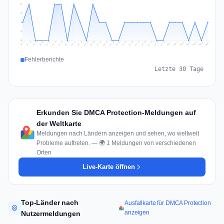
2
2
1
1
0
Jul 16
Jul 19
Jul 22
Jul 25
Jul 12
Jul 15
Jul 28
Jul 31
Jul 18
Jul 21
Jul 24
Jul 11
Jul 14
Jul 27
Jul 30
Jul 17
Jul 20
Jul 23
Jul 10
Jul 13
Jul 26
Jul 29
Aug 2
Aug 5
Aug 1
Aug 4
Jul 9
Aug 7
Aug 3
Aug 6
Fehlerberichte
Letzte 30 Tage
Erkunden Sie DMCA Protection-Meldungen auf
der Weltkarte
Meldungen nach Ländern anzeigen und sehen, wo weltweit
Probleme auftreten. — 🌍 1 Meldungen von verschiedenen
Orten
Live-Karte öffnen
Top-Länder nach
Ausfallkarte für DMCA Protection
anzeigen
Nutzermeldungen