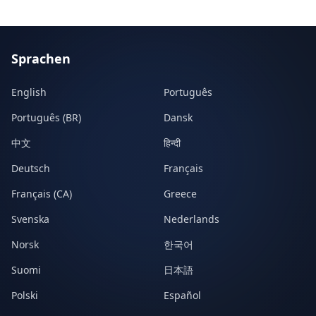
Sprachen
English
Português
Português (BR)
Dansk
中文
हिन्दी
Deutsch
Français
Français (CA)
Greece
Svenska
Nederlands
Norsk
한국어
Suomi
日本語
Polski
Español