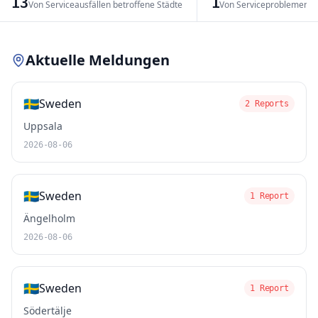
13
1
Von Serviceausfällen betroffene Städte
Von Serviceproblemen b
Leaflet
|
© OpenStreetMap contributors
Aktuelle Meldungen
🇸🇪
Sweden
2 Reports
Uppsala
2026-08-06
🇸🇪
Sweden
1 Report
Ängelholm
2026-08-06
🇸🇪
Sweden
1 Report
Södertälje