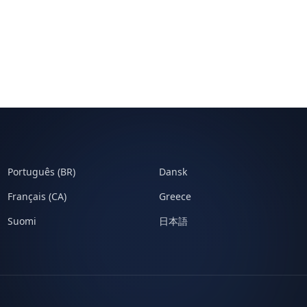
Português (BR)
Dansk
Français (CA)
Greece
Suomi
日本語