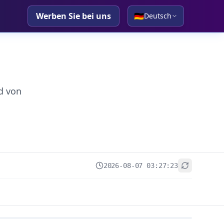
Werben Sie bei uns
🇩🇪
Deutsch
d von
2026-08-07 03:27:23
+
−
Leaflet
|
© OpenStreetMap contributors