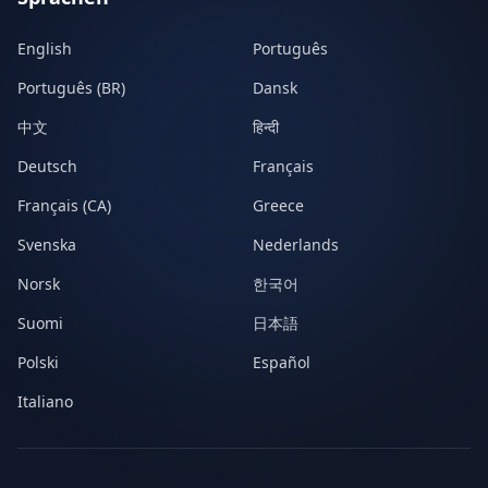
English
Português
Português (BR)
Dansk
中文
हिन्दी
Deutsch
Français
Français (CA)
Greece
Svenska
Nederlands
Norsk
한국어
Suomi
日本語
Polski
Español
Italiano