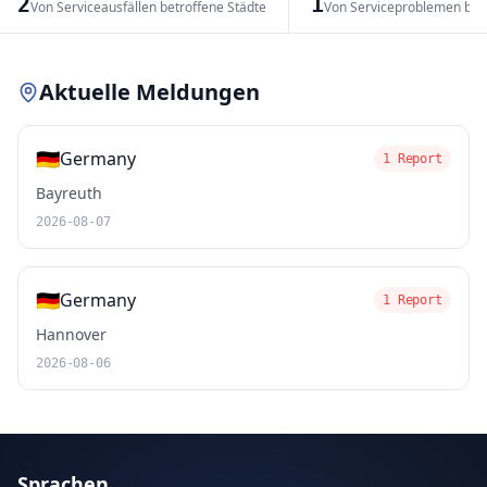
2
1
Von Serviceausfällen betroffene Städte
Von Serviceproblemen bet
Leaflet
|
© OpenStreetMap contributors
Aktuelle Meldungen
🇩🇪
Germany
1 Report
Bayreuth
2026-08-07
🇩🇪
Germany
1 Report
Hannover
2026-08-06
Sprachen