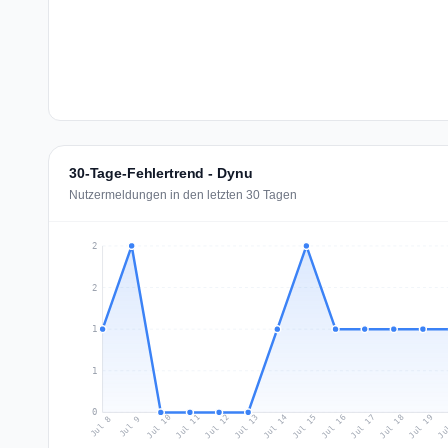
30-Tage-Fehlertrend - Dynu
Nutzermeldungen in den letzten 30 Tagen
2
2
1
1
0
Jul 17
Ju
Jul 10
Jul 13
Jul 16
Jul 19
Jul 12
Jul 15
Jul 18
Jul 11
Jul 14
Jul 8
Jul 9