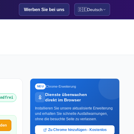
Werben Sie bei uns
🇩🇪
Deutsch
Chrome-Erweiterung
NEU
Dienste überwachen
andfrei
direkt im Browser
Installieren Sie unsere aktualisierte Erweiterung
und erhalten Sie schnelle Ausfallwarnungen,
ohne die besuchte Seite zu verlassen.
lden
Zu Chrome hinzufügen - Kostenlos