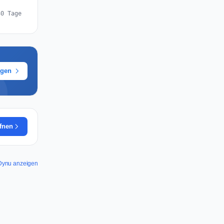
30 Tage
ügen
ffnen
r Dynu anzeigen