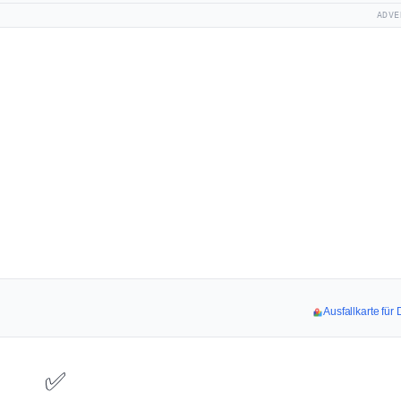
ADVE
Ausfallkarte fü
✅