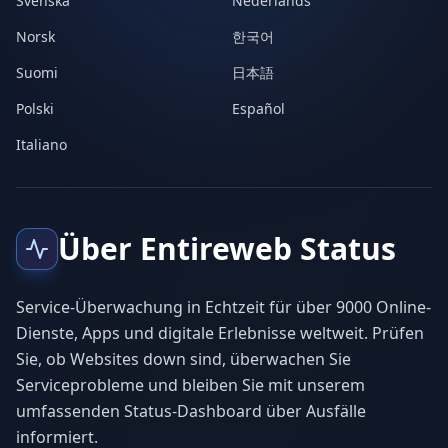
Svenska
Nederlands
Norsk
한국어
Suomi
日本語
Polski
Español
Italiano
Über Entireweb Status
Service-Überwachung in Echtzeit für über 9000 Online-
Dienste, Apps und digitale Erlebnisse weltweit. Prüfen
Sie, ob Websites down sind, überwachen Sie
Serviceprobleme und bleiben Sie mit unserem
umfassenden Status-Dashboard über Ausfälle
informiert.