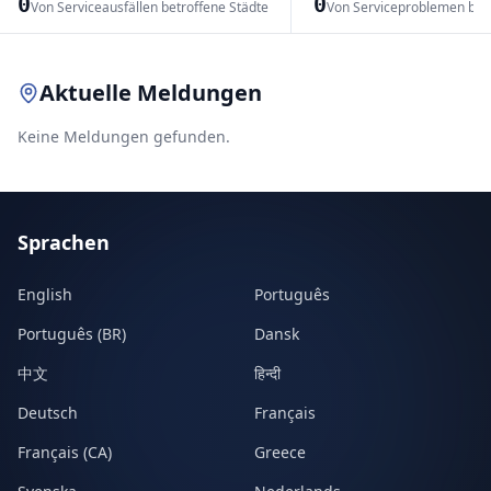
0
0
Von Serviceausfällen betroffene Städte
Von Serviceproblemen bet
Leaflet
|
© OpenStreetMap contributors
Aktuelle Meldungen
Keine Meldungen gefunden.
Sprachen
English
Português
Português (BR)
Dansk
中文
हिन्दी
Deutsch
Français
Français (CA)
Greece