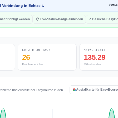
d Verbindung in Echtzeit.
Öffn
nachrichtigt werden
📋 Live-Status-Badge einbinden
↗ Besuche EasyBo
LETZTE 30 TAGE
ANTWORTZEIT
26
135.29
Problemberichte
Millisekunden
Ausfallkarte für EasyBours
robleme und Ausfälle bei EasyBourse in den