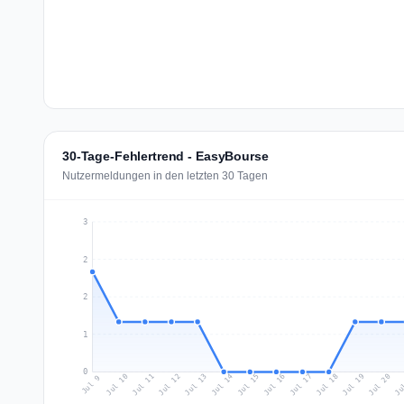
30-Tage-Fehlertrend - EasyBourse
Nutzermeldungen in den letzten 30 Tagen
3
2
2
1
0
Jul 18
Ju
Jul 11
Jul 14
Jul 17
Jul 20
Jul 10
Jul 13
Jul 16
Jul 19
Jul 12
Jul 15
Jul 9