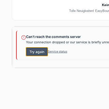
Kein
Tolle Neuigkeiten! EasyBour
Can't reach the comments server
Your connection dropped or our service is briefly unre
Try again
Service status