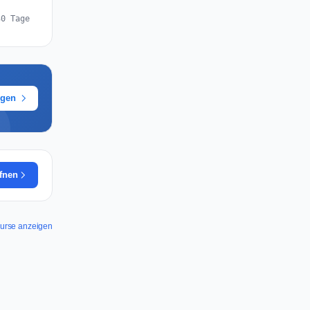
30 Tage
ügen
ffnen
ourse anzeigen