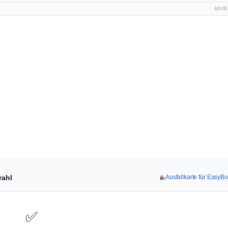
ADVE
rahl
Ausfallkarte für EasyB
✅