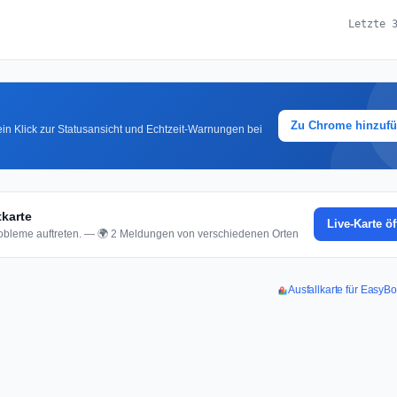
Letzte 
Zu Chrome hinzuf
in Klick zur Statusansicht und Echtzeit-Warnungen bei
karte
Live-Karte ö
bleme auftreten. — 🌍 2 Meldungen von verschiedenen Orten
Ausfallkarte für EasyB