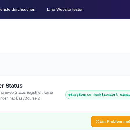
Dienste durchsuchen
Eine Website testen
r Status
tireweb Status registriert keine
EasyBourse funktioniert einw
tunden hat EasyBourse 2
Ein Problem me