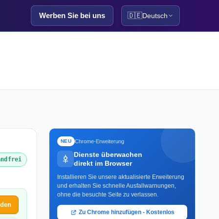
Werben Sie bei uns
🇩🇪
Deutsch
Chrome-Erweiterung
NEU
Dienste überwachen
andfrei
direkt im Browser
Installieren Sie unsere aktualisierte Erweiterung
und erhalten Sie schnelle Ausfallwarnungen,
ohne die besuchte Seite zu verlassen.
lden
Zu Chrome hinzufügen - Kostenlos