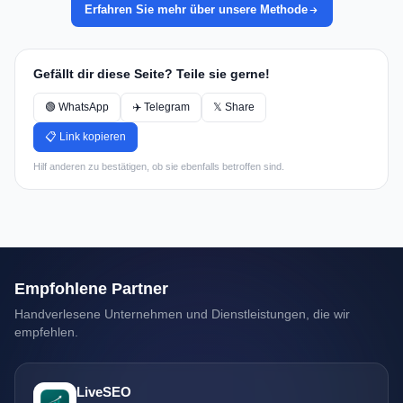
Erfahren Sie mehr über unsere Methode
Gefällt dir diese Seite? Teile sie gerne!
🟢 WhatsApp
✈️ Telegram
𝕏 Share
📋 Link kopieren
Hilf anderen zu bestätigen, ob sie ebenfalls betroffen sind.
Empfohlene Partner
Handverlesene Unternehmen und Dienstleistungen, die wir
empfehlen.
LiveSEO