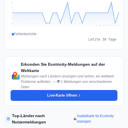
2
2
1
1
0
Jul 16
Jul 19
Jul 22
Jul 25
Jul 12
Jul 15
Jul 28
Jul 31
Jul 18
Jul 21
Jul 24
Jul 11
Jul 14
Jul 27
Jul 30
Jul 17
Jul 20
Jul 23
Jul 10
Jul 13
Jul 26
Jul 29
Aug 2
Aug 5
Aug 1
Aug 4
Jul 9
Aug 7
Aug 3
Aug 6
Fehlerberichte
Letzte 30 Tage
Erkunden Sie Ecotricity-Meldungen auf der
Weltkarte
Meldungen nach Ländern anzeigen und sehen, wo weltweit
Probleme auftreten. — 🌍 1 Meldungen von verschiedenen
Orten
Live-Karte öffnen
Top-Länder nach
Ausfallkarte für Ecotricity
anzeigen
Nutzermeldungen