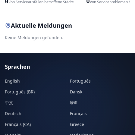
0
0
Von Serviceausfällen betroffene Städte
Von Serviceproblemen bet
Leaflet
|
© OpenStreetMap contributors
Aktuelle Meldungen
Keine Meldungen gefunden.
Sprachen
English
Português
Português (BR)
Dansk
中文
हिन्दी
Deutsch
Français
Français (CA)
Greece