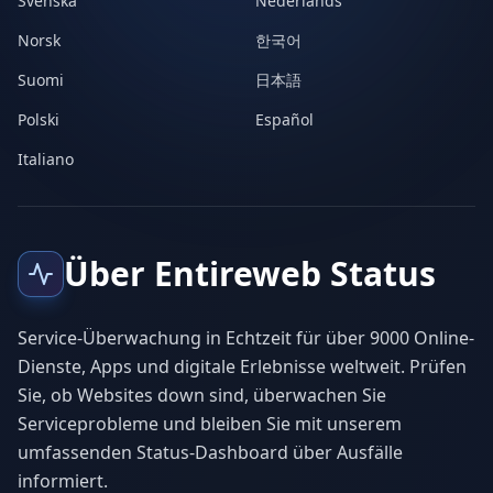
Svenska
Nederlands
Norsk
한국어
Suomi
日本語
Polski
Español
Italiano
Über Entireweb Status
Service-Überwachung in Echtzeit für über 9000 Online-
Dienste, Apps und digitale Erlebnisse weltweit. Prüfen
Sie, ob Websites down sind, überwachen Sie
Serviceprobleme und bleiben Sie mit unserem
umfassenden Status-Dashboard über Ausfälle
informiert.