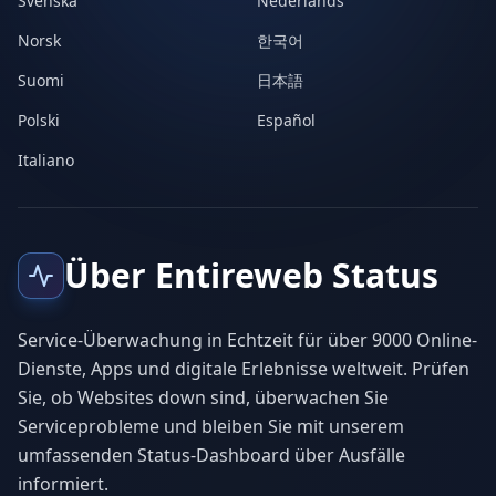
Svenska
Nederlands
Norsk
한국어
Suomi
日本語
Polski
Español
Italiano
Über Entireweb Status
Service-Überwachung in Echtzeit für über 9000 Online-
Dienste, Apps und digitale Erlebnisse weltweit. Prüfen
Sie, ob Websites down sind, überwachen Sie
Serviceprobleme und bleiben Sie mit unserem
umfassenden Status-Dashboard über Ausfälle
informiert.