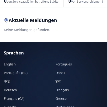
0
0
Von Serviceausfällen betroffene Städte
Von Serviceproblemen bet
Leaflet
|
© OpenStreetMap contributors
Aktuelle Meldungen
Keine Meldungen gefunden.
Sprachen
English
Português
Português (BR)
Dansk
中文
हिन्दी
Deutsch
Français
Français (CA)
Greece