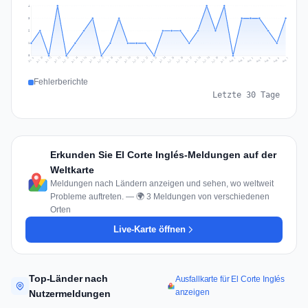
4
3
2
1
0
Jul 16
Jul 19
Jul 22
Jul 25
Jul 12
Jul 15
Jul 28
Jul 31
Jul 18
Jul 21
Jul 24
Jul 11
Jul 14
Jul 27
Jul 30
Jul 17
Jul 20
Jul 23
Jul 10
Jul 13
Jul 26
Jul 29
Aug 2
Aug 5
Aug 1
Aug 4
Jul 9
Aug 7
Aug 3
Aug 6
Fehlerberichte
Letzte 30 Tage
Erkunden Sie El Corte Inglés-Meldungen auf der
Weltkarte
Meldungen nach Ländern anzeigen und sehen, wo weltweit
Probleme auftreten. — 🌍 3 Meldungen von verschiedenen
Orten
Live-Karte öffnen
Top-Länder nach
Ausfallkarte für El Corte Inglés
anzeigen
Nutzermeldungen