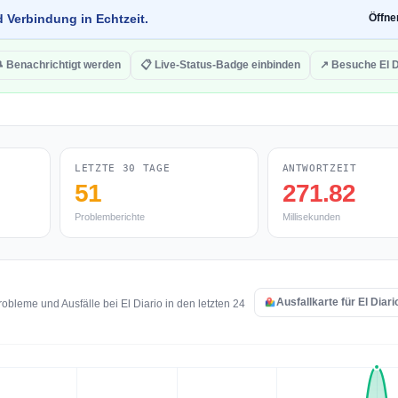
d Verbindung in Echtzeit.
Öffn
 Benachrichtigt werden
📋 Live-Status-Badge einbinden
↗ Besuche El D
LETZTE 30 TAGE
ANTWORTZEIT
51
271.82
Problemberichte
Millisekunden
Ausfallkarte für El Diar
bleme und Ausfälle bei El Diario in den letzten 24