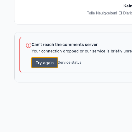
Kein
Tolle Neuigkeiten! El Diar
Can't reach the comments server
Your connection dropped or our service is briefly unre
Try again
Service status