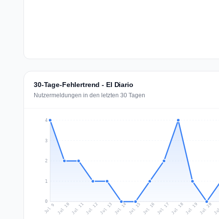
30-Tage-Fehlertrend - El Diario
Nutzermeldungen in den letzten 30 Tagen
4
3
2
1
0
Jul 18
Ju
Jul 11
Jul 14
Jul 17
Jul 20
Jul 10
Jul 13
Jul 16
Jul 19
Jul 12
Jul 15
Jul 9