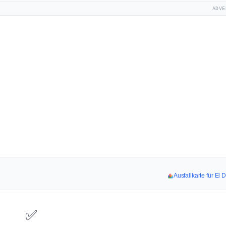
ADVE
Ausfallkarte für El 
✅