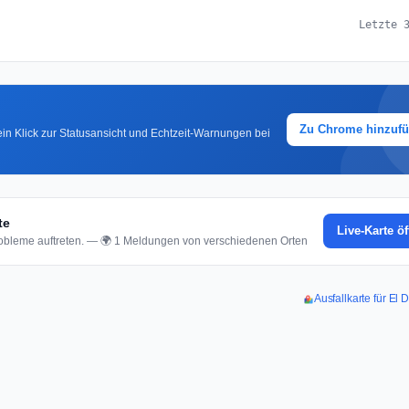
Letzte 
Zu Chrome hinzuf
in Klick zur Statusansicht und Echtzeit-Warnungen bei
te
Live-Karte ö
bleme auftreten. — 🌍 1 Meldungen von verschiedenen Orten
Ausfallkarte für El 