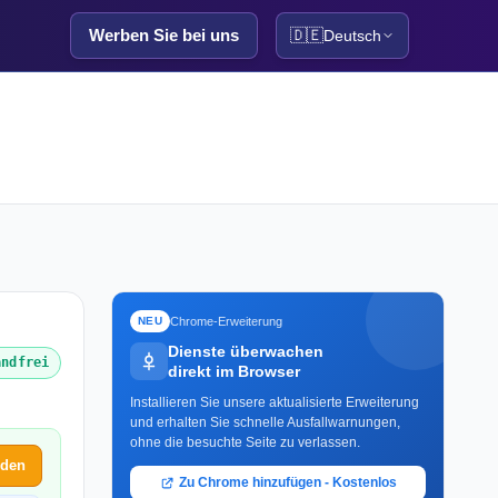
Werben Sie bei uns
🇩🇪
Deutsch
Chrome-Erweiterung
NEU
Dienste überwachen
andfrei
direkt im Browser
Installieren Sie unsere aktualisierte Erweiterung
und erhalten Sie schnelle Ausfallwarnungen,
ohne die besuchte Seite zu verlassen.
lden
Zu Chrome hinzufügen - Kostenlos