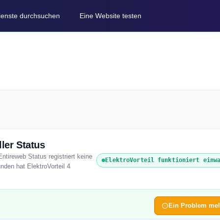
Dienste durchsuchen
Eine Website testen
ler Status
Entireweb Status registriert keine
ElektroVorteil funktioniert einw
nden hat ElektroVorteil 4
Ein Problem me