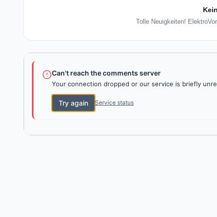
Kein
Tolle Neuigkeiten! ElektroVor
Can't reach the comments server
Your connection dropped or our service is briefly unre
Try again
Service status