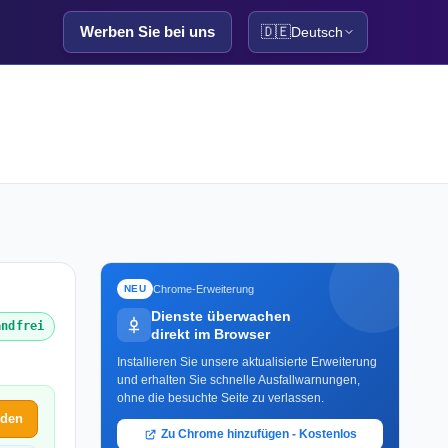
Werben Sie bei uns
🇩🇪
Deutsch
Chrome-Erweiterung
NEU
Dienste überwachen
andfrei
direkt im Browser
Installieren Sie unsere aktualisierte Erweiterung
und erhalten Sie schnelle Ausfallwarnungen,
ohne die besuchte Seite zu verlassen.
lden
Zu Chrome hinzufügen - Kostenlos