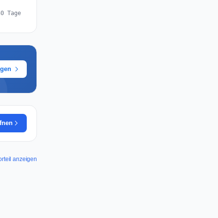
30 Tage
ügen
ffnen
orteil anzeigen