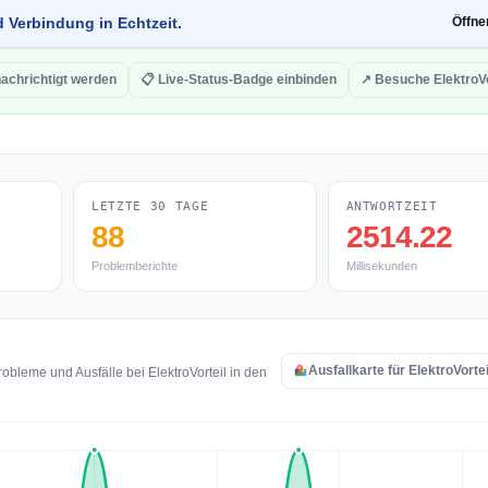
d Verbindung in Echtzeit.
Öffn
achrichtigt werden
📋 Live-Status-Badge einbinden
↗ Besuche ElektroVo
LETZTE 30 TAGE
ANTWORTZEIT
88
2514.22
Problemberichte
Millisekunden
Ausfallkarte für ElektroVorte
bleme und Ausfälle bei ElektroVorteil in den