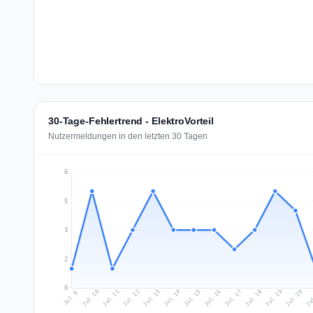
30-Tage-Fehlertrend - ElektroVorteil
Nutzermeldungen in den letzten 30 Tagen
6
5
3
2
0
Jul 18
Ju
Jul 11
Jul 14
Jul 17
Jul 20
Jul 10
Jul 13
Jul 16
Jul 19
Jul 12
Jul 15
Jul 9