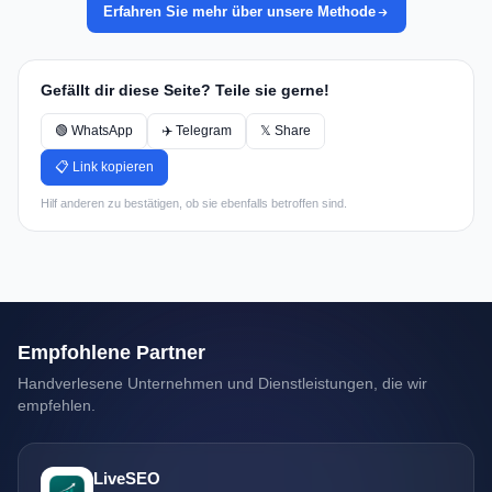
Erfahren Sie mehr über unsere Methode
Gefällt dir diese Seite? Teile sie gerne!
🟢 WhatsApp
✈️ Telegram
𝕏 Share
📋 Link kopieren
Hilf anderen zu bestätigen, ob sie ebenfalls betroffen sind.
Empfohlene Partner
Handverlesene Unternehmen und Dienstleistungen, die wir
empfehlen.
LiveSEO