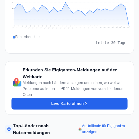
18
14
9
5
0
Jul 17
Jul 20
Jul 23
Jul 10
Jul 26
Jul 13
Jul 16
Jul 29
Jul 19
Jul 22
Jul 25
Jul 12
Jul 15
Jul 28
Jul 31
Jul 18
Jul 21
Jul 24
Jul 11
Jul 14
Jul 27
Jul 30
Aug 3
Aug 6
Aug 2
Aug 5
Aug 8
Aug 1
Aug 4
Aug 7
Fehlerberichte
Letzte 30 Tage
Erkunden Sie Elgiganten-Meldungen auf der
Weltkarte
Meldungen nach Ländern anzeigen und sehen, wo weltweit
Probleme auftreten. — 🌍 11 Meldungen von verschiedenen
Orten
Live-Karte öffnen
Top-Länder nach
Ausfallkarte für Elgiganten
anzeigen
Nutzermeldungen