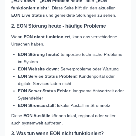
„EON down“
,
„EON Problem heute“
oder
„EON
funktioniert nicht“
. Diese Seite hilft dir, den aktuellen
EON Live Status
und gemeldete Störungen zu sehen.
2. EON Störung heute - häufige Probleme
Wenn
EON nicht funktioniert
, kann das verschiedene
Ursachen haben.
EON Störung heute:
temporäre technische Probleme
im System
EON Website down:
Serverprobleme oder Wartung
EON Service Status Problem:
Kundenportal oder
digitale Services laden nicht
EON Server Status Fehler:
langsame Antwortzeit oder
Systemfehler
EON Stromausfall:
lokaler Ausfall im Stromnetz
Diese
EON Ausfälle
können lokal, regional oder selten
auch systemweit auftreten.
3. Was tun wenn EON nicht funktioniert?