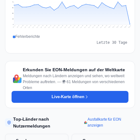
72
54
36
18
0
Jul 15
Jul 18
Jul 31
Jul 21
Jul 24
Jul 11
Jul 14
Jul 27
Jul 30
Jul 17
Jul 20
Jul 23
Jul 10
Jul 13
Jul 26
Jul 29
Jul 16
Jul 19
Jul 22
Jul 12
Jul 25
Jul 28
Aug 1
Aug 4
Jul 9
Aug 3
Jul 8
Aug 6
Aug 2
Aug 5
Fehlerberichte
Letzte 30 Tage
Erkunden Sie EON-Meldungen auf der Weltkarte
Meldungen nach Ländern anzeigen und sehen, wo weltweit
Probleme auftreten. — 🌍 61 Meldungen von verschiedenen
Orten
Live-Karte öffnen
Top-Länder nach
Ausfallkarte für EON
anzeigen
Nutzermeldungen