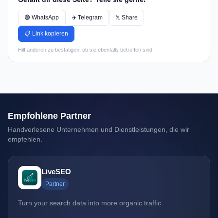
🟢 WhatsApp
✈️ Telegram
𝕏 Share
📋 Link kopieren
Hilf anderen zu bestätigen, ob sie ebenfalls betroffen sind.
Empfohlene Partner
Handverlesene Unternehmen und Dienstleistungen, die wir
empfehlen.
LiveSEO
Partner
Turn your search data into more organic traffic