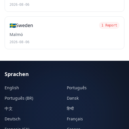
2026-08-06
🇸🇪
Sweden
1 Report
Malmö
2026-08-06
Sprachen
English
Português
Português (BR)
Dansk
中文
हिन्दी
Deutsch
Français