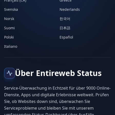
Français (CA)
Greece
Svenska
Nederlands
Norsk
한국어
Suomi
日本語
Polski
Español
Italiano
Über Entireweb Status
Service-Überwachung in Echtzeit für über 9000 Online-
Dienste, Apps und digitale Erlebnisse weltweit. Prüfen
Sie, ob Websites down sind, überwachen Sie
Serviceprobleme und bleiben Sie mit unserem
umfassenden Status-Dashboard über Ausfälle