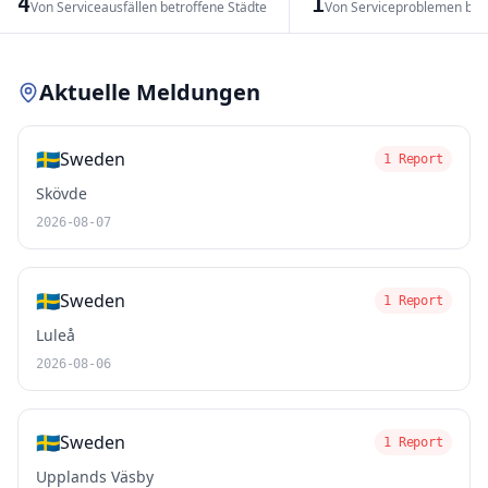
4
1
Von Serviceausfällen betroffene Städte
Von Serviceproblemen bet
Leaflet
|
© OpenStreetMap contributors
Aktuelle Meldungen
🇸🇪
Sweden
1 Report
Skövde
2026-08-07
🇸🇪
Sweden
1 Report
Luleå
2026-08-06
🇸🇪
Sweden
1 Report
Upplands Väsby