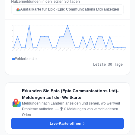
Nutzermeldungen in den letzten 30 Tagen
Ausfallkarte für Epic (Epic Communications Ltd) anzeigen
2
2
1
1
0
Jul 19
Jul 22
Jul 25
Jul 12
Jul 28
Aug 10
Jul 15
Jul 18
Jul 31
Jul 21
Jul 24
Jul 27
Jul 14
Jul 17
Jul 30
Jul 20
Jul 23
Jul 26
Jul 13
Jul 16
Jul 29
Aug 5
Aug 8
Aug 1
Aug 4
Aug 7
Aug 3
Aug 6
Aug 9
Aug 2
Fehlerberichte
Letzte 30 Tage
Erkunden Sie Epic (Epic Communications Ltd)-
Meldungen auf der Weltkarte
Meldungen nach Ländern anzeigen und sehen, wo weltweit
Probleme auftreten. — 🌍 0 Meldungen von verschiedenen
Orten
Live-Karte öffnen