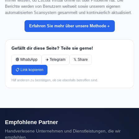
immer wissen, ob Escola Virtual offline ist oder Probleme hat. Die
Berichte werden von Benutzern weltweit sowie unserem eigenen
automatisierten Scansystem gesammelt und kontinuierlich aktualisiert.
Erfahren Sie mehr über unsere Methode
Gefällt dir diese Seite? Teile sie gerne!
🟢 WhatsApp
✈️ Telegram
𝕏 Share
📋 Link kopieren
Hilf anderen zu bestätigen, ob sie ebenfalls betroffen sind.
Empfohlene Partner
Handverlesene Unternehmen und Dienstleistungen, die wir
empfehlen.