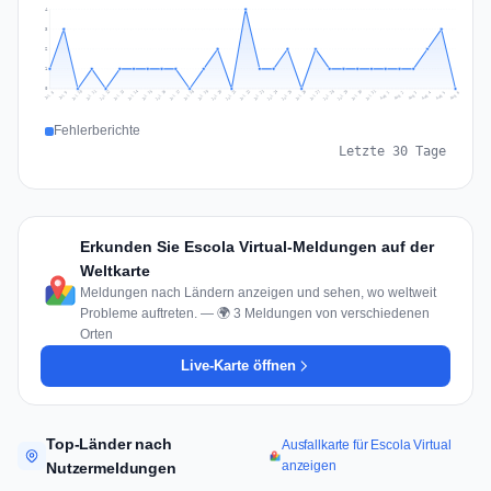
4
3
2
1
0
Jul 15
Jul 18
Jul 31
Jul 21
Jul 24
Jul 11
Jul 14
Jul 27
Jul 30
Jul 17
Jul 20
Jul 23
Jul 10
Jul 13
Jul 26
Jul 29
Jul 16
Jul 19
Jul 22
Jul 12
Jul 25
Jul 28
Aug 1
Aug 4
Jul 9
Aug 3
Jul 8
Aug 6
Aug 2
Aug 5
Fehlerberichte
Letzte 30 Tage
Erkunden Sie Escola Virtual-Meldungen auf der
Weltkarte
Meldungen nach Ländern anzeigen und sehen, wo weltweit
Probleme auftreten. — 🌍 3 Meldungen von verschiedenen
Orten
Live-Karte öffnen
Top-Länder nach
Ausfallkarte für Escola Virtual
anzeigen
Nutzermeldungen