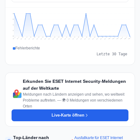
2
2
1
1
0
Jul 15
Jul 18
Jul 31
Jul 21
Jul 24
Jul 11
Jul 14
Jul 27
Jul 30
Jul 17
Jul 20
Jul 23
Jul 10
Jul 13
Jul 26
Jul 29
Jul 16
Jul 19
Jul 22
Jul 12
Jul 25
Jul 28
Aug 1
Aug 4
Jul 9
Aug 3
Jul 8
Aug 6
Aug 2
Aug 5
Fehlerberichte
Letzte 30 Tage
Erkunden Sie ESET Internet Security-Meldungen
auf der Weltkarte
Meldungen nach Ländern anzeigen und sehen, wo weltweit
Probleme auftreten. — 🌍 0 Meldungen von verschiedenen
Orten
Live-Karte öffnen
Top-Länder nach
Ausfallkarte für ESET Internet